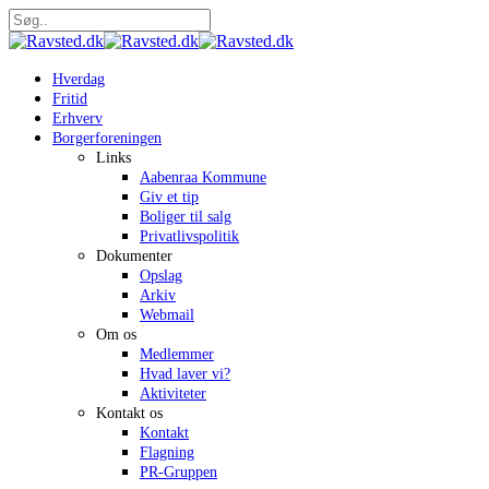
Skip
to
Close
main
Search
content
search
Menu
Hverdag
Fritid
Erhverv
Borgerforeningen
Links
Aabenraa Kommune
Giv et tip
Boliger til salg
Privatlivspolitik
Dokumenter
Opslag
Arkiv
Webmail
Om os
Medlemmer
Hvad laver vi?
Aktiviteter
Kontakt os
Kontakt
Flagning
PR-Gruppen