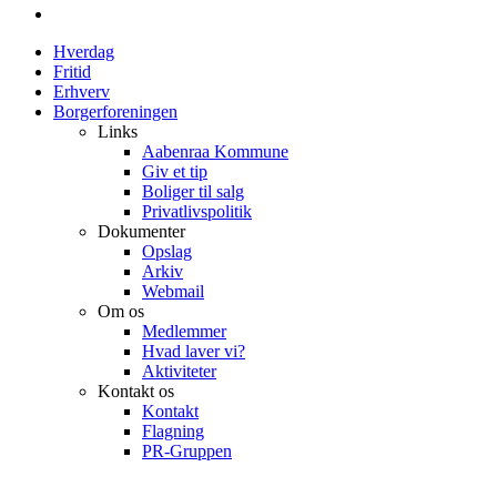
email
Close
Hverdag
Menu
Fritid
Erhverv
Borgerforeningen
Links
Aabenraa Kommune
Giv et tip
Boliger til salg
Privatlivspolitik
Dokumenter
Opslag
Arkiv
Webmail
Om os
Medlemmer
Hvad laver vi?
Aktiviteter
Kontakt os
Kontakt
Flagning
PR-Gruppen