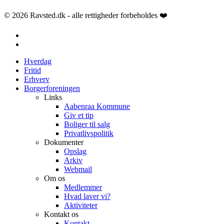
© 2026 Ravsted.dk - alle rettigheder forbeholdes ❤️
facebook
email
Close
Hverdag
Menu
Fritid
Erhverv
Borgerforeningen
Links
Aabenraa Kommune
Giv et tip
Boliger til salg
Privatlivspolitik
Dokumenter
Opslag
Arkiv
Webmail
Om os
Medlemmer
Hvad laver vi?
Aktiviteter
Kontakt os
Kontakt