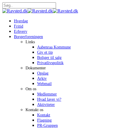
Skip
to
Close
main
Search
content
search
Menu
Hverdag
Fritid
Erhverv
Borgerforeningen
Links
Aabenraa Kommune
Giv et tip
Boliger til salg
Privatlivspolitik
Dokumenter
Opslag
Arkiv
Webmail
Om os
Medlemmer
Hvad laver vi?
Aktiviteter
Kontakt os
Kontakt
Flagning
PR-Gruppen