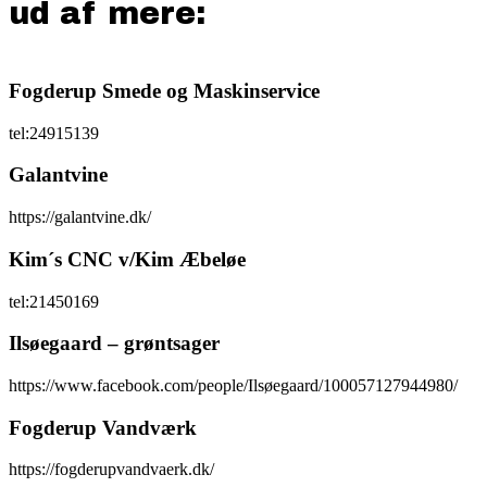
ud af mere:
Fogderup Smede og Maskinservice
tel:24915139
Galantvine
https://galantvine.dk/
Kim´s CNC v/Kim Æbeløe
tel:21450169
Ilsøegaard – grøntsager
https://www.facebook.com/people/Ilsøegaard/100057127944980/
Fogderup Vandværk
https://fogderupvandvaerk.dk/