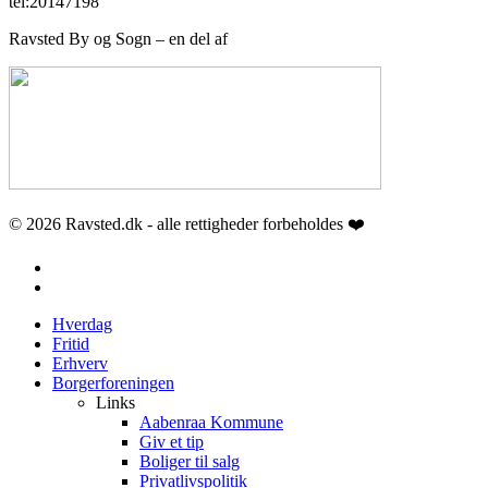
tel:20147198
Ravsted By og Sogn – en del af
© 2026 Ravsted.dk - alle rettigheder forbeholdes ❤️
facebook
email
Close
Hverdag
Menu
Fritid
Erhverv
Borgerforeningen
Links
Aabenraa Kommune
Giv et tip
Boliger til salg
Privatlivspolitik