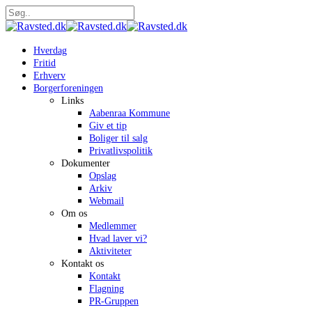
Skip
to
Close
main
Search
content
search
Menu
Hverdag
Fritid
Erhverv
Borgerforeningen
Links
Aabenraa Kommune
Giv et tip
Boliger til salg
Privatlivspolitik
Dokumenter
Opslag
Arkiv
Webmail
Om os
Medlemmer
Hvad laver vi?
Aktiviteter
Kontakt os
Kontakt
Flagning
PR-Gruppen