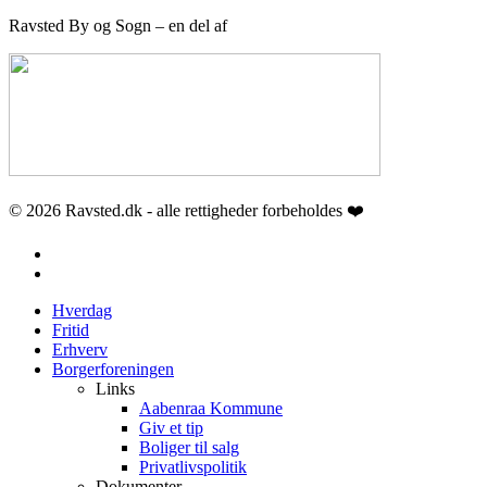
Ravsted By og Sogn – en del af
© 2026 Ravsted.dk - alle rettigheder forbeholdes ❤️
facebook
email
Close
Hverdag
Menu
Fritid
Erhverv
Borgerforeningen
Links
Aabenraa Kommune
Giv et tip
Boliger til salg
Privatlivspolitik
Dokumenter