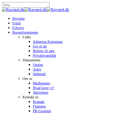
Skip
to
Close
main
Search
content
search
Menu
Hverdag
Fritid
Erhverv
Borgerforeningen
Links
Aabenraa Kommune
Giv et tip
Boliger til salg
Privatlivspolitik
Dokumenter
Opslag
Arkiv
Webmail
Om os
Medlemmer
Hvad laver vi?
Aktiviteter
Kontakt os
Kontakt
Flagning
PR-Gruppen