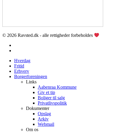
© 2026 Ravsted.dk - alle rettigheder forbeholdes
facebook
email
Close
Hverdag
Menu
Fritid
Erhverv
Borgerforeningen
Links
Aabenraa Kommune
Giv et tip
Boliger til salg
Privatlivspolitik
Dokumenter
Opslag
Arkiv
Webmail
Om os