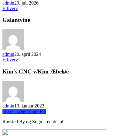
admin
29. juli 2026
Erhverv
Galantvine
admin
20. april 2024
Erhverv
Kim´s CNC v/Kim Æbeløe
admin
19. januar 2023
Share
Tweet
Share
Pin
Ravsted By og Sogn – en del af