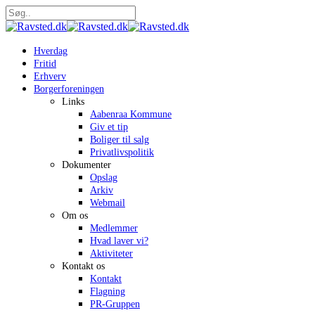
Skip
to
Close
main
Search
content
search
Menu
Hverdag
Fritid
Erhverv
Borgerforeningen
Links
Aabenraa Kommune
Giv et tip
Boliger til salg
Privatlivspolitik
Dokumenter
Opslag
Arkiv
Webmail
Om os
Medlemmer
Hvad laver vi?
Aktiviteter
Kontakt os
Kontakt
Flagning
PR-Gruppen